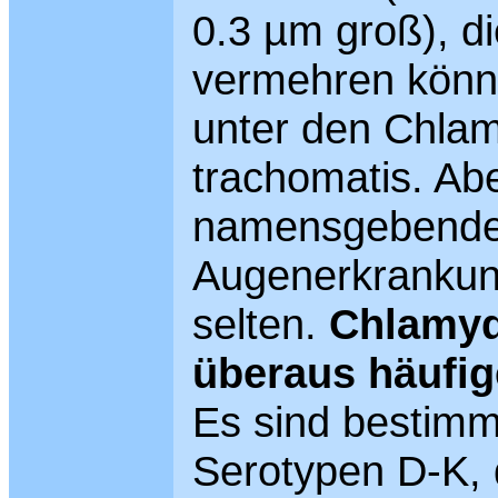
0.3 µm groß), di
vermehren könn
unter den Chlam
trachomatis. Ab
namensgebende
Augenerkrankung
selten.
Chlamyd
überaus häufig
Es sind bestimm
Serotypen D-K, 