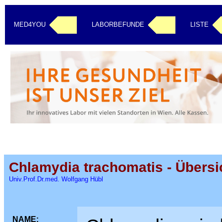
MED4YOU
LABORBEFUNDE
LISTE
Chlamydia trachomatis - Übersi
Univ.Prof.Dr.med. Wolfgang Hübl
NAME: