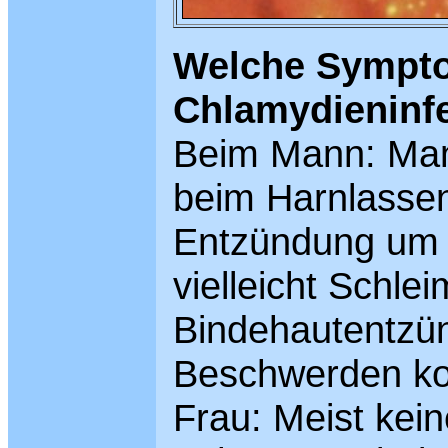
Welche Sympto
Chlamydieninf
Beim Mann: Man
beim Harnlasse
Entzündung um 
vielleicht Schle
Bindehautentzü
Beschwerden ko
Frau: Meist kein