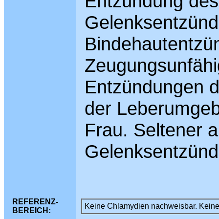
Entzündung des
Gelenksentzündu
Bindehautentzü
Zeugungsunfähi
Entzündungen de
der Leberumgebu
Frau. Seltener 
Gelenksentzünd
REFERENZ-
Keine Chlamydien nachweisbar. Keine
BEREICH: