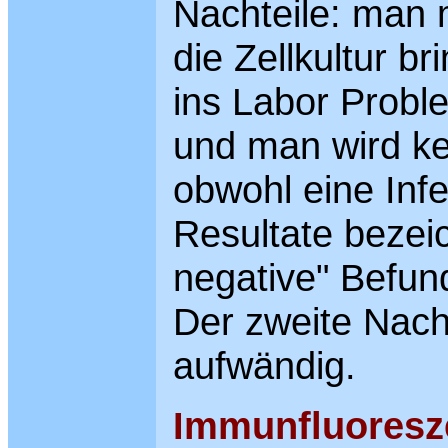
Nachteile: man
die Zellkultur b
ins Labor Probl
und man wird ke
obwohl eine Infe
Resultate bezei
negative" Befun
Der zweite Nach
aufwändig.
Immunfl
uoresz